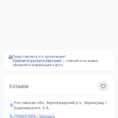
Режим дня
—
чёткий распорядок, полезный
для развития ребёнка
Надёжность
—
не закроется внезапно, как
частный садик
Представляете эту организацию?
Получите доступ к карточке
— отвечайте на заявки,
обновляйте информацию и фото.
0
отзывов
Ростовская обл, Зерноградский р-н, Зерноград г,
Боричевского, 3-б, -
+7(863) 594
…
показать