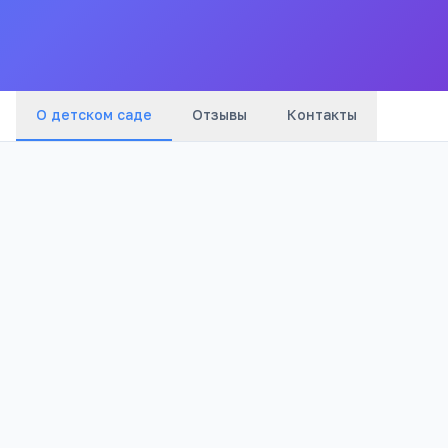
Все
детские
сады
города
О детском саде
Отзывы
Контакты
Бюджетный
1 134
Тип
Просмотров
Полезно родителям
РЕКЛАМА
дошкольников