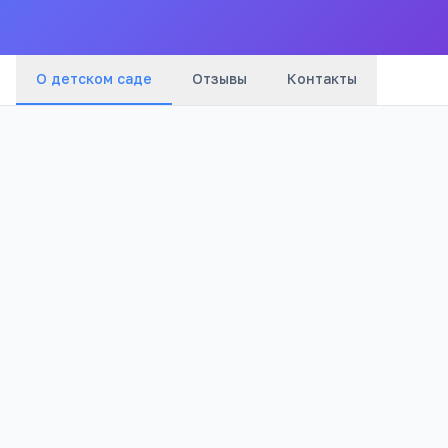
сады
города
О детском саде
Отзывы
Контакты
Бюджетный
1 193
Тип
Просмотров
Полезно родителям
РЕКЛАМА
дошкольников
Онлайн-занятия с логопедом от 4 лет