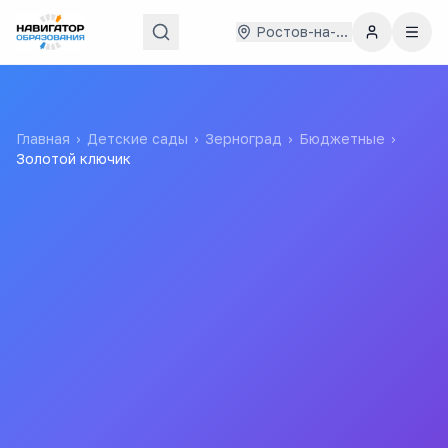
Ростов-на-Дону
Главная
›
Детские сады
›
Зерноград
›
Бюджетные
›
Золотой ключик
Золотой ключик
муниципальное бюджетное дошкольное
образовательное учреждение Центр развития ребенка -
детский сад "Золотой ключик" г. Зернограда
МБДОУ ЦРР - д/с "Золотой ключик" г.Зернограда
Все
детские