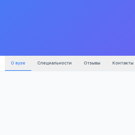
РЮИ РПА Минюста России
Федеральное государственное бюджетное образов
Ростовский (г. РостовнаДону) юридический инсти
О вузе
Специальности
Отзывы
Контакты
2002
Бюджетный
Год основания
Тип
Полезно абитуриентам