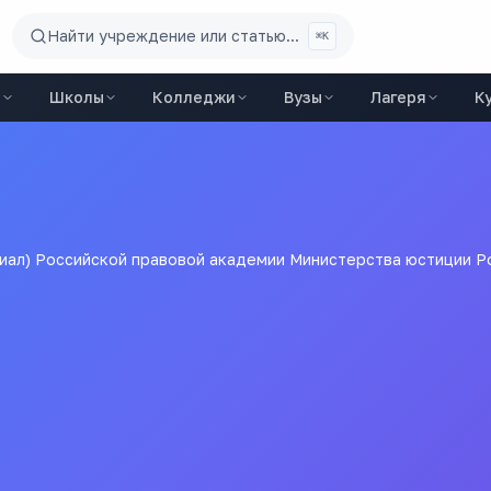
Найти учреждение или статью...
⌘K
ы
Школы
Колледжи
Вузы
Лагеря
К
илиал) Российской правовой академии Министерства юстиции 
тов-на-Дону) юридический
ой академии Министерст