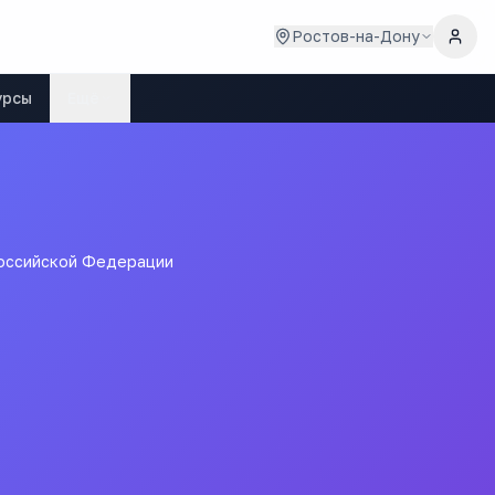
Ростов-на-Дону
урсы
Ещё
Российской Федерации
 институт (филиал)
ва юстиции Российской