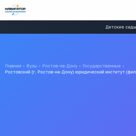
Детские сад
Главная
›
Вузы
›
Ростов-на-Дону
›
Государственные
›
Ростовский (г. Ростов-на-Дону) юридический институт (ф
Ростовский (г. Рос
Российской правов
Федерации