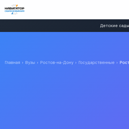
Детские сад
Главная
›
Вузы
›
Ростов-на-Дону
›
Государственные
›
Рост
Ростовский филиал 
Дону)
РФ РАП
Федеральное государственное бюджетное образов
Ростовский филиал Российской академии правосуд