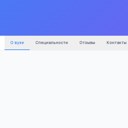
О вузе
Специальности
Отзывы
Контакты
2001
Бюджетный
Год основания
Тип
Полезно абитуриентам
Подготовка к ЕГЭ 1 на 1 с репетитором