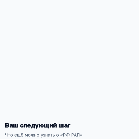
Юриспруденция
40.03.01
Юриспруденция
40.03.01
Контакты
Ростовская область, Ростов-на-Дону, проспект Ленин
+7(863) 297
…
показать
rostf_rap@list.ru
www.rb.raj.ru
Ваш следующий шаг
Что ещё можно узнать о «
РФ РАП
»