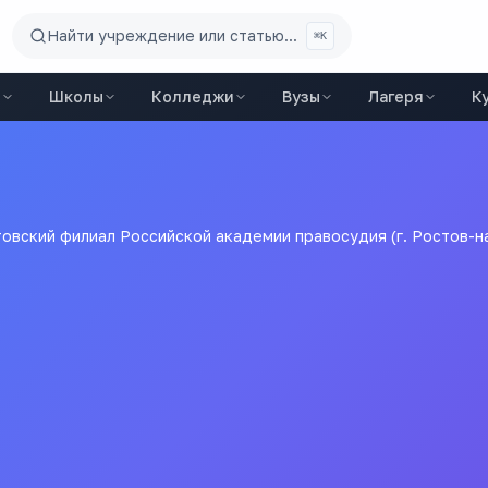
Найти учреждение или статью...
⌘K
ы
Школы
Колледжи
Вузы
Лагеря
К
овский филиал Российской академии правосудия (г. Ростов-н
Российской академии пра
ательное учреждение высшего профессионального образова
ия (г. РостовнаДону)