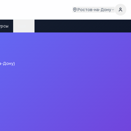
Ростов-на-Дону
урсы
Ещё
а-Дону)
восудия (г. Ростов-на-
ния Ростовский филиал Российской а