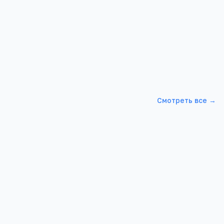
Смотреть все →
Филиал МИПП в г. Ростове
ибина 33А/47
Ростовская область, г. Ростов-на-
Дону,Королёва д. 5/3