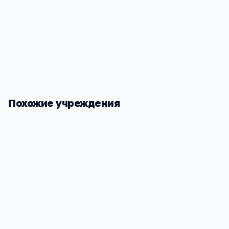
Похожие учреждения
РФ СПбГУКИ
РФ РТА
Ростовская область, Ростов-на-Дону,
Ростовская 
Советская улица, 32/2
Буденновск