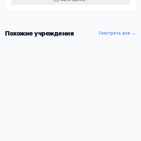
Похожие учреждения
Смотреть все →
Дегтевская средняя общеобразовательная школа
Ростовская область, Миллеровский район, с. Дегтево, ул.
Школьная, 18
2
1 448