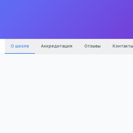
Все
школы
города
О школе
Аккредитация
Отзывы
Контакт
Бюджетный
1 109
Тип
Просмотров
Полезно родителям
РЕКЛАМА
школьников