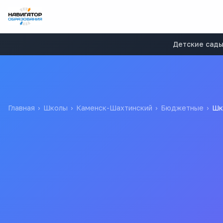
Детские сад
Главная
›
Школы
›
Каменск-Шахтинский
›
Бюджетные
›
Шк
Школа МБОУ СОШ №10
Муниципальное Бюджетное Общеобразовательное Учрежде