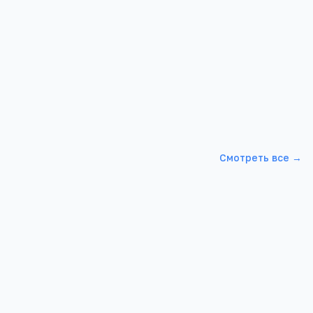
ны законом
сто в
Смотреть все →
Школа МБОУ ДОД "ДМШ"
инский г,
Ростовская обл, Каменск-Шахтинский г,