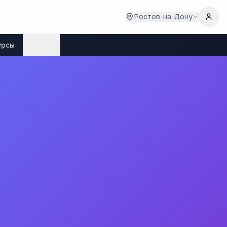
Ростов-на-Дону
урсы
Ещё
нск-Шахтинский