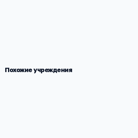
Социализация
—
большой разнообразный коллекти
Стабильность
—
школа не закроется из-за финансо
проблем владельца
Похожие учреждения
Школа МБОУ ДОД СДЮСШОР № 2
Школа МБ
Ростовская обл, Каменск-Шахтинский г,
Ростовская