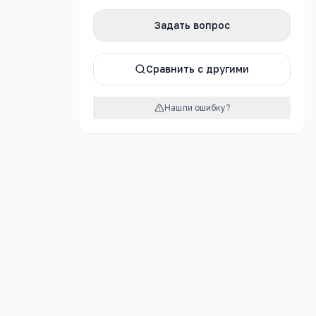
Задать вопрос
атно
Сравнить с другими
Нашли ошибку?
урок
а №10