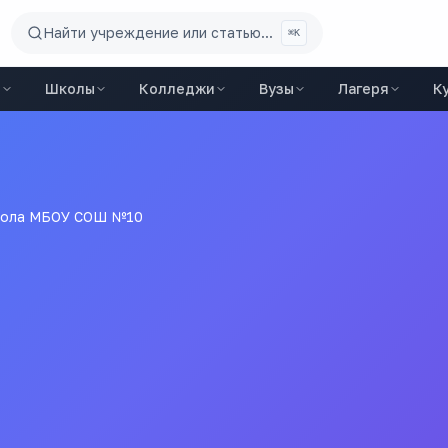
Найти учреждение или статью...
⌘K
ы
Школы
Колледжи
Вузы
Лагеря
К
ола МБОУ СОШ №10
ние Средняя Общеобразовательная Школа №10 Города Каме
Все
школы
города