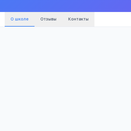
О школе
Отзывы
Контакты
Бюджетный
864
Тип
Просмотров
Полезно родителям школьников
Телефона меньше, а оценки лучше
Бесплатный 5-дневный онлайн-марафон Шамил
школьников: как сократить время в гаджетах 