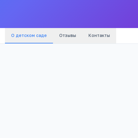
Все
детские сады
города
О детском саде
Отзывы
Контакты
Бюджетный
1 031
Тип
Просмотров
Полезно родителям
РЕКЛАМА
дошкольников