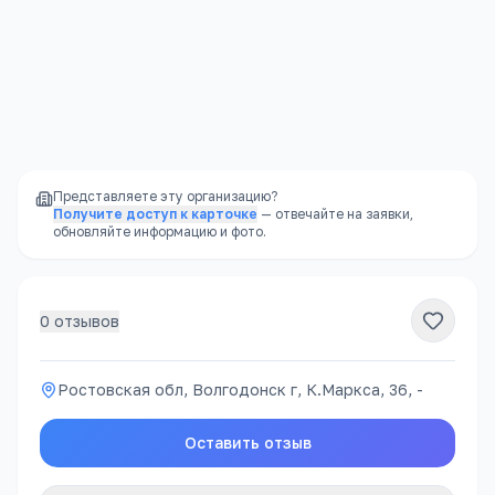
для развития ребёнка
Надёжность
—
не закроется внезапно, как
частный садик
Представляете эту организацию?
Получите доступ к карточке
— отвечайте на заявки,
обновляйте информацию и фото.
0
отзывов
Ростовская обл, Волгодонск г, К.Маркса, 36, -
Оставить отзыв