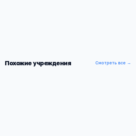
Похожие учреждения
Смотреть все →
Филиал ДГТУ в г. Волгодонске
Ростовская область, городской округ Волгодонск,
Волгодонск, проспект Мира, 47