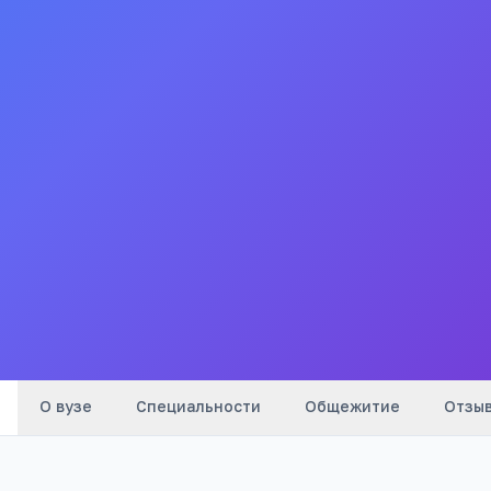
(Новочеркасского
политехнического
института)
ВИ ЮРГПУ (НПИ)
Волгодонский инженернотехнический институт филиал
Национального исследовательского ядерного
университета "МИФИ"
Все
вузы
города
О вузе
Специальности
Общежитие
Отзы