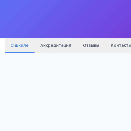
Все
школы
города
О школе
Аккредитация
Отзывы
Контакт
905
Просмотров
Полезно родителям
РЕКЛАМА
школьников