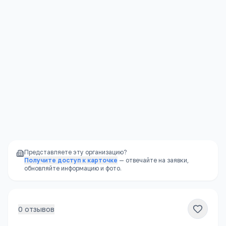
Юридическая защита
—
права ребёнка
защищены законом
Стабильность
—
школа не закроется из-за
финансовых проблем владельца
Доступность
—
школы есть в каждом
районе, часто в шаговой доступности
Представляете эту организацию?
Получите доступ к карточке
— отвечайте на заявки,
обновляйте информацию и фото.
0
отзывов