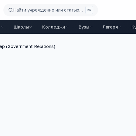
Найти учреждение или статью...
⌘K
ы
Школы
Колледжи
Вузы
Лагеря
К
р (Government Relations)