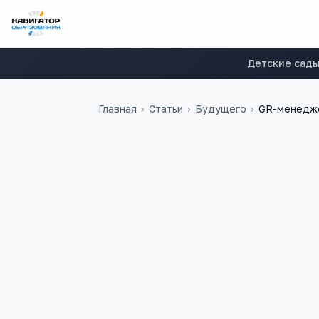
Детские сад
Главная
›
Статьи
›
Будущего
›
GR-менедже
27
6
учебных заведений
ЕГЭ-предметов