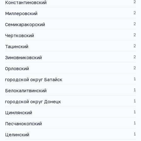
2
Константиновский
2
Миллеровский
2
Семикаракорский
2
Чертковский
2
Тацинский
2
Зимовниковский
2
Орловский
1
городской округ Батайск
1
Белокалитвинский
1
городской округ Донецк
1
Цимлянский
1
Песчанокопский
1
Целинский