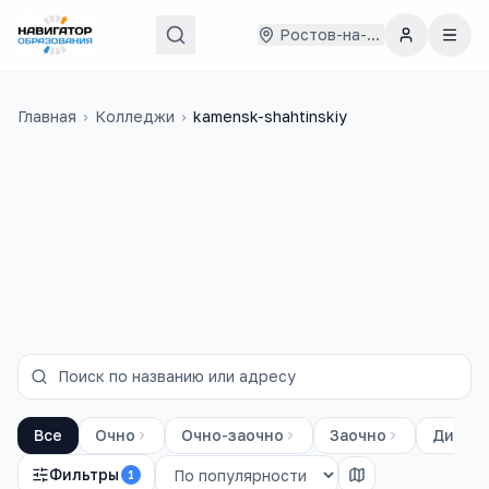
Ростов-на-Дону
Главная
›
Колледжи
›
kamensk-shahtinskiy
на базе 9
классов
Все
Очно
Очно-заочно
Заочно
Диста
Фильтры
1